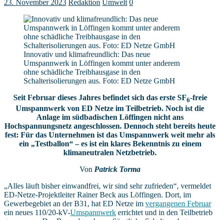
23. November 2023
Redaktion
Umwelt
0
Innovativ und klimafreundlich: Das neue
Umspannwerk in Löffingen kommt unter anderem
ohne schädliche Treibhausgase in den
Schalterisolierungen aus. Foto: ED Netze GmbH
Seit Februar dieses Jahres befindet sich das erste
SF
-freie
6
Umspannwerk von ED Netze im Teilbetrieb. Noch ist die
Anlage im südbadischen Löffingen nicht ans
Hochspannungsnetz angeschlossen. Dennoch steht bereits heute
fest: Für das Unternehmen ist das Umspannwerk weit mehr als
ein „Testballon“ – es ist ein klares Bekenntnis zu einem
klimaneutralen Netzbetrieb.
Von
Patrick Torma
„Alles läuft bisher einwandfrei, wir sind sehr zufrieden“, vermeldet
ED-Netze-Projektleiter Rainer Beck aus Löffingen. Dort, im
Gewerbegebiet an der B31, hat ED Netze im
vergangenen Februar
ein neues 110/20-kV-
Umspannwerk
errichtet und in den Teilbetrieb