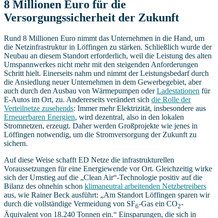
8 Millionen Euro für die
Versorgungssicherheit der Zukunft
Rund 8 Millionen Euro nimmt das Unternehmen in die Hand, um
die Netzinfrastruktur in Löffingen zu stärken. Schließlich wurde der
Neubau an diesem Standort erforderlich, weil die Leistung des alten
Umspannwerkes nicht mehr mit den steigenden Anforderungen
Schritt hielt. Einerseits nahm und nimmt der Leistungsbedarf durch
die Ansiedlung neuer Unternehmen in dem Gewerbegebiet, aber
auch durch den Ausbau von Wärmepumpen oder
Ladestationen
für
E-Autos im Ort, zu. Andererseits verändert sich
die Rolle der
Verteilnetze zusehends
: Immer mehr Elektrizität, insbesondere aus
Erneuerbaren Energien
, wird dezentral, also in den lokalen
Stromnetzen, erzeugt. Daher werden Großprojekte wie jenes in
Löffingen notwendig, um die Stromversorgung der Zukunft zu
sichern.
Auf diese Weise schafft ED Netze die infrastrukturellen
Voraussetzungen für eine Energiewende vor Ort. Gleichzeitig wirke
sich der Umstieg auf die „Clean Air“-Technologie positiv auf die
Bilanz des ohnehin schon
klimaneutral arbeitenden Netzbetreibers
aus, wie Rainer Beck ausführt: „Am Standort Löffingen sparen wir
durch die vollständige Vermeidung von SF
-Gas ein CO
-
6
2
Äquivalent von 18.240 Tonnen ein.“ Einsparungen, die sich in