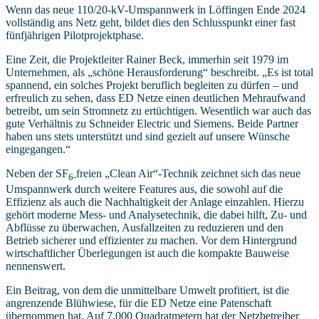
Wenn das neue 110/20-kV-Umspannwerk in Löffingen Ende 2024
vollständig ans Netz geht, bildet dies den Schlusspunkt einer fast
fünfjährigen Pilotprojektphase.
Eine Zeit, die Projektleiter Rainer Beck, immerhin seit 1979 im
Unternehmen, als „schöne Herausforderung“ beschreibt. „Es ist total
spannend, ein solches Projekt beruflich begleiten zu dürfen – und
erfreulich zu sehen, dass ED Netze einen deutlichen Mehraufwand
betreibt, um sein Stromnetz zu ertüchtigen. Wesentlich war auch das
gute Verhältnis zu Schneider Electric und Siemens. Beide Partner
haben uns stets unterstützt und sind gezielt auf unsere Wünsche
eingegangen.“
Neben der SF
freien „Clean Air“-Technik zeichnet sich das neue
6-
Umspannwerk durch weitere Features aus, die sowohl auf die
Effizienz als auch die Nachhaltigkeit der Anlage einzahlen. Hierzu
gehört moderne Mess- und Analysetechnik, die dabei hilft, Zu- und
Abflüsse zu überwachen, Ausfallzeiten zu reduzieren und den
Betrieb sicherer und effizienter zu machen. Vor dem Hintergrund
wirtschaftlicher Überlegungen ist auch die kompakte Bauweise
nennenswert.
Ein Beitrag, von dem die unmittelbare Umwelt profitiert, ist die
angrenzende Blühwiese, für die ED Netze eine Patenschaft
übernommen hat. Auf 7.000 Quadratmetern hat der Netzbetreiber