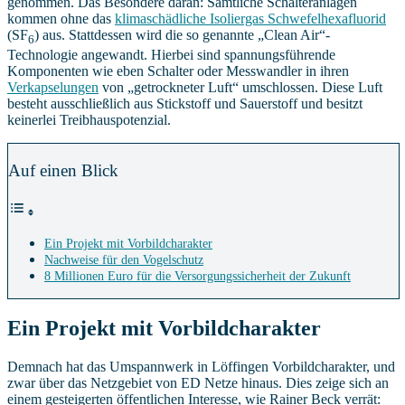
genommen. Das Besondere daran: Sämtliche Schalteranlagen
kommen ohne das
klimaschädliche Isoliergas Schwefelhexafluorid
(SF
) aus. Stattdessen wird die so genannte „Clean Air“-
6
Technologie angewandt. Hierbei sind spannungsführende
Komponenten wie eben Schalter oder Messwandler in ihren
Verkapselungen
von „getrockneter Luft“ umschlossen. Diese Luft
besteht ausschließlich aus Stickstoff und Sauerstoff und besitzt
keinerlei Treibhauspotenzial.
Auf einen Blick
Ein Projekt mit Vorbildcharakter
Nachweise für den Vogelschutz
8 Millionen Euro für die Versorgungssicherheit der Zukunft
Ein Projekt mit Vorbildcharakter
Demnach hat das Umspannwerk in Löffingen Vorbildcharakter, und
zwar über das Netzgebiet von ED Netze hinaus. Dies zeige sich an
einem gesteigerten öffentlichen Interesse, wie Rainer Beck verrät: