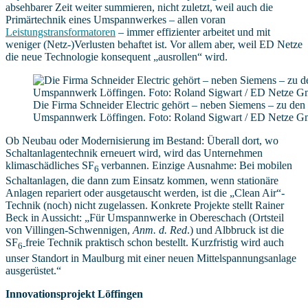
absehbarer Zeit weiter summieren, nicht zuletzt, weil auch die
Primärtechnik eines Umspannwerkes – allen voran
Leistungstransformatoren
– immer effizienter arbeitet und mit
weniger (Netz-)Verlusten behaftet ist. Vor allem aber, weil ED Netze
die neue Technologie konsequent „ausrollen“ wird.
Die Firma Schneider Electric gehört – neben Siemens – zu den 
Umspannwerk Löffingen. Foto: Roland Sigwart / ED Netze 
Ob Neubau oder Modernisierung im Bestand: Überall dort, wo
Schaltanlagentechnik erneuert wird, wird das Unternehmen
klimaschädliches SF
verbannen. Einzige Ausnahme: Bei mobilen
6
Schaltanlagen, die dann zum Einsatz kommen, wenn stationäre
Anlagen repariert oder ausgetauscht werden, ist die „Clean Air“-
Technik (noch) nicht zugelassen. Konkrete Projekte stellt Rainer
Beck in Aussicht: „Für Umspannwerke in Obereschach (Ortsteil
von Villingen-Schwennigen,
Anm. d. Red
.) und Albbruck ist die
SF
freie Technik praktisch schon bestellt. Kurzfristig wird auch
6-
unser Standort in Maulburg mit einer neuen Mittelspannungsanlage
ausgerüstet.“
Innovationsprojekt Löffingen