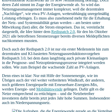
konventionelle Kraftwerke ab 10 MW Nennleistung beteiligt. Doch
deren Zahl nimmt im Zuge der Energiewende ab. So wird das
Netzengpassmanagement immer komplexer, weil die dezentralen
„Nachfolger“, wie etwa PV-Anlagen, wetterabhängig unregelmäßig
Leistung erbringen. Es muss also zunehmend mehr für die Erhaltung
der Netz- und Systemstabilität getan werden – am besten unter
Mitwirkung (fast) aller, die Strom einspeisen. Das ist, vereinfacht
dargestellt, die Idee hinter dem
Redispatch 2.0
, für den bis Oktober
2021 alle betroffenen Stromerzeuger bereits diversen Meldepflichten
nachkommen mussten.
Doch auch der Redispatch 2.0 ist nur ein erster Meilenstein hin zum
dezentralen und KI-basierten Netzengpassreduktionsvorgehen
Redispatch 3.0, bei dem dann langfristig auch private Kleinanlagen
in die Prognose- und Netzoptimierungsprozesse integriert werden
sollen. Wie zum Beispiel die wachsende Zahl an PV-Anlagen.
Denn eines ist klar: Nur mit Hilfe der Sonnenenergie, wie im
Übrigen auch der viel weiter verbreiteten Windkraft, der anderen,
noch größeren Energiequelle mit Erneuerbare-Energien-Mix,
werden Energie- und
Mobilitätswende
gelingen. Dafür gilt es die
Netze entsprechend zu ertüchtigen – und die Netzbetreiber
investieren dafür bereits jetzt jedes Jahr hohe Summen. Insbesondere
auch im Niederspannungsnetz.