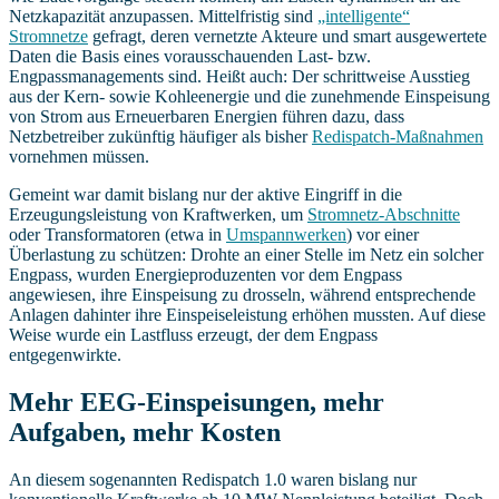
Netzkapazität anzupassen. Mittelfristig sind
„intelligente“
Stromnetze
gefragt, deren vernetzte Akteure und smart ausgewertete
Daten die Basis eines vorausschauenden Last- bzw.
Engpassmanagements sind. Heißt auch: Der schrittweise Ausstieg
aus der Kern- sowie Kohleenergie und die zunehmende Einspeisung
von Strom aus Erneuerbaren Energien führen dazu, dass
Netzbetreiber zukünftig häufiger als bisher
Redispatch-Maßnahmen
vornehmen müssen.
Gemeint war damit bislang nur der aktive Eingriff in die
Erzeugungsleistung von Kraftwerken, um
Stromnetz-Abschnitte
oder Transformatoren (etwa in
Umspannwerken
) vor einer
Überlastung zu schützen: Drohte an einer Stelle im Netz ein solcher
Engpass, wurden Energieproduzenten vor dem Engpass
angewiesen, ihre Einspeisung zu drosseln, während entsprechende
Anlagen dahinter ihre Einspeiseleistung erhöhen mussten. Auf diese
Weise wurde ein Lastfluss erzeugt, der dem Engpass
entgegenwirkte.
Mehr EEG-Einspeisungen, mehr
Aufgaben, mehr Kosten
An diesem sogenannten Redispatch 1.0 waren bislang nur