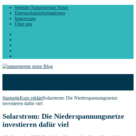
Website Naturenergie Netze
Datenschutzinformationen
Impressum
Über uns
Facebook
Twitter
Instagram
LinkedIn
YouTube
Start
Blog
Über uns
Startseite
Kurz erklärt
Solarstrom: Die Niederspannungsnetze
investieren dafür viel
Solarstrom: Die Niederspannungsnetze
investieren dafür viel