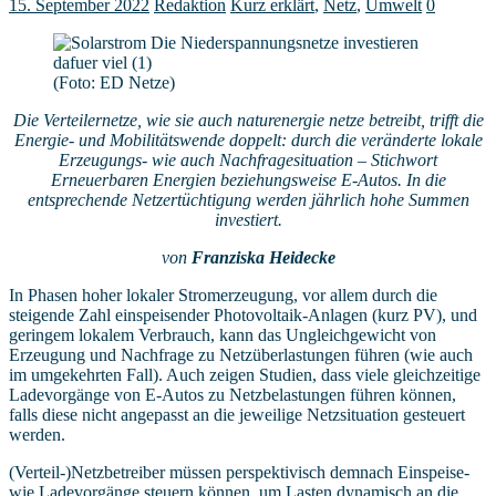
15. September 2022
Redaktion
Kurz erklärt
,
Netz
,
Umwelt
0
(Foto: ED Netze)
Die Verteilernetze, wie sie auch naturenergie netze betreibt, trifft die
Energie- und Mobilitätswende doppelt: durch die veränderte lokale
Erzeugungs- wie auch Nachfragesituation – Stichwort
Erneuerbaren Energien beziehungsweise E-Autos. In die
entsprechende Netzertüchtigung werden jährlich hohe Summen
investiert.
von
Franziska Heidecke
In Phasen hoher lokaler Stromerzeugung, vor allem durch die
steigende Zahl einspeisender Photovoltaik-Anlagen (kurz PV), und
geringem lokalem Verbrauch, kann das Ungleichgewicht von
Erzeugung und Nachfrage zu Netzüberlastungen führen (wie auch
im umgekehrten Fall). Auch zeigen Studien, dass viele gleichzeitige
Ladevorgänge von E-Autos zu Netzbelastungen führen können,
falls diese nicht angepasst an die jeweilige Netzsituation gesteuert
werden.
(Verteil-)Netzbetreiber müssen perspektivisch demnach Einspeise-
wie Ladevorgänge steuern können, um Lasten dynamisch an die