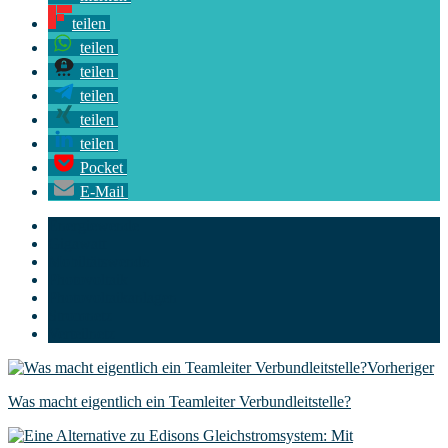
teilen
teilen
teilen
teilen
teilen
teilen
Pocket
E-Mail
Energiewende
Gigawatt
Mobiltätswende
Photovoltaik
Photovoltaikanlagen
Stromnetz
Verteilnetz
Vorheriger
Was macht eigentlich ein Teamleiter Verbundleitstelle?