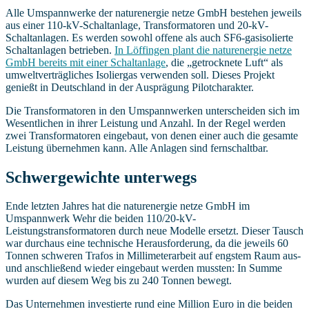
Alle Umspannwerke der naturenergie netze GmbH bestehen jeweils
aus einer 110-kV-Schaltanlage, Transformatoren und 20-kV-
Schaltanlagen. Es werden sowohl offene als auch SF6-gasisolierte
Schaltanlagen betrieben.
In Löffingen plant die naturenergie netze
GmbH bereits mit einer Schaltanlage
, die „getrocknete Luft“ als
umweltverträgliches Isoliergas verwenden soll. Dieses Projekt
genießt in Deutschland in der Ausprägung Pilotcharakter.
Die Transformatoren in den Umspannwerken unterscheiden sich im
Wesentlichen in ihrer Leistung und Anzahl. In der Regel werden
zwei Transformatoren eingebaut, von denen einer auch die gesamte
Leistung übernehmen kann. Alle Anlagen sind fernschaltbar.
Schwergewichte unterwegs
Ende letzten Jahres hat die naturenergie netze GmbH im
Umspannwerk Wehr die beiden 110/20-kV-
Leistungstransformatoren durch neue Modelle ersetzt. Dieser Tausch
war durchaus eine technische Herausforderung, da die jeweils 60
Tonnen schweren Trafos in Millimeterarbeit auf engstem Raum aus-
und anschließend wieder eingebaut werden mussten: In Summe
wurden auf diesem Weg bis zu 240 Tonnen bewegt.
Das Unternehmen investierte rund eine Million Euro in die beiden