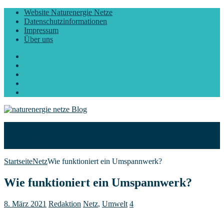
Website Naturenergie Netze
Datenschutzinformationen
Impressum
Über uns
Facebook
Twitter
Instagram
LinkedIn
YouTube
Start
Blog
Über uns
Startseite
Netz
Wie funktioniert ein Umspannwerk?
Wie funktioniert ein Umspannwerk?
8. März 2021
Redaktion
Netz
,
Umwelt
4