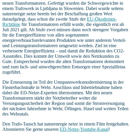
neuen Transformatoren. Gefertigt wurden die Schwergewichte in
einem Trafowerk in Ljubljana in Slowenien. Dabei wurde seitens
naturenergie netze bereits bei der Beschaffung großen Wert
daraufgelegt, dass schon die zweite Stufe der
EU-Ökodesign-
Richtlinie
für Transformatoren erfüllt wurde, die eigentlich erst ab
Juli 2021 gilt. Ab Stufe zwei müssen dann noch strengere Vorgaben
für die Energieeffizienz von allen sogenannten
energieverbrauchsrelevanten Produkten wie unter anderem Verteil-
und Leistungstransformatoren umgesetzt werden. Ziel ist eine
verbesserte Energieeffizienz – und damit die Reduktion des CO2-
Ausstoßes. Dies kommt der Umwelt sowie den Netzkunden zu
Gute. Entsprechend wurden die alten Transformatoren demontiert
und zum fach- und umweltgerechten Entsorgen einer Spezialfirma
zugeführt.
Die Erneuerung ist Teil der Umspannwerksmodernisierung in der
Finsterbachstraße in Wehr. Anschluss und Inbetriebnahme haben
dabei die ED-Netze-Experten übernommen. Mit den neuen
Transformatoren stärkt der Netzbetreiber weiter die
Versorgungssicherheit der Region und somit die Stromversorgung
der nächsten Jahrzehnte in Wehr, Öflingen, Hasel und weiten Teilen
des Wehratals.
Den Trafo-Tausch hat naturenergie netze in einem Film festgehalten.
Abonnieren Sie gerne unseren
ED-Netze-Youtube-Kanal
!