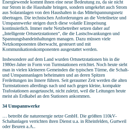
Energiewende kommt ihnen eine neue Bedeutung zu, da sie nicht
nur Strom in die Haushalte bringen, sondern umgekehrt auch Strom
aus Solaranlagen von den Haushalten in das Mittelspannungsnetz
übertragen. Die technischen Anforderungen an die Verteilnetze und
Umspannwerke steigen durch diese volatile Einspeisung
kontinuierlich. Immer mehr Netzbetreiber setzen daher auf
„Intelligente Ortsnetzstationen“, die die Lastschwankungen und
Spannungsbandeinhaltungen managen. Dazu müssen viele
Netzkomponenten überwacht, gesteuert und mit
Kommunikationskomponenten ausgestattet werden.
Insbesondere auf dem Land wurden Ortsnetzstationen bis in die
1980er-Jahre in Form von Turmstationen errichtet. Noch heute sieht
man in vielen kleineren Gemeinden die typischen Türme, die Schalt-
und Umspannanlagen beheimaten und an deren Spitzen
Freileitungen ins Innere führen. Seit geraumer Zeit werden die alten
Turmstationen allerdings nach und nach gegen kleine, kompakte
Trafostationen ausgetauscht, nicht zuletzt, weil die Leitungen heute
meist als Erdkabel an den Stationen ankommen.
34 Umspannwerke
… betreibt die naturenergie netze GmbH. Die größten 110kV-
Schaltanlagen verrichten ihren Dienst u.a. in Rheinfelden, Gurtweil
oder Beuren a.A..