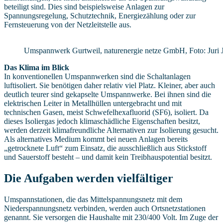
beteiligt sind. Dies sind beispielsweise Anlagen zur
Spannungsregelung, Schutztechnik, Energiezählung oder zur
Fernsteuerung von der Netzleitstelle aus.
Umspannwerk Gurtweil, naturenergie netze GmbH, Foto: Juri
Das Klima im Blick
In konventionellen Umspannwerken sind die Schaltanlagen
luftisoliert. Sie benötigen daher relativ viel Platz. Kleiner, aber auch
deutlich teurer sind gekapselte Umspannwerke. Bei ihnen sind die
elektrischen Leiter in Metallhüllen untergebracht und mit
technischen Gasen, meist Schwefelhexafluorid (SF6), isoliert. Da
dieses Isoliergas jedoch klimaschädliche Eigenschaften besitzt,
werden derzeit klimafreundliche Alternativen zur Isolierung gesucht.
Als alternatives Medium kommt bei neuen Anlagen bereits
„getrocknete Luft“ zum Einsatz, die ausschließlich aus Stickstoff
und Sauerstoff besteht – und damit kein Treibhauspotential besitzt.
Die Aufgaben werden vielfältiger
Umspannstationen, die das Mittelspannungsnetz mit dem
Niederspannungsnetz verbinden, werden auch Ortsnetzstationen
genannt. Sie versorgen die Haushalte mit 230/400 Volt. Im Zuge der