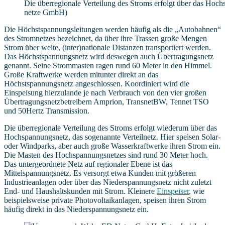
Die überregionale Verteilung des Stroms erfolgt über das Hochs
netze GmbH)
Die Höchstspannungsleitungen werden häufig als die „Autobahnen“
des Stromnetzes bezeichnet, da über ihre Trassen große Mengen
Strom über weite, (inter)nationale Distanzen transportiert werden.
Das Höchstspannungsnetz wird deswegen auch Übertragungsnetz
genannt. Seine Strommasten ragen rund 60 Meter in den Himmel.
Große Kraftwerke werden mitunter direkt an das
Höchstspannungsnetz angeschlossen. Koordiniert wird die
Einspeisung hierzulande je nach Verbrauch von den vier großen
Übertragungsnetzbetreibern Amprion, TransnetBW, Tennet TSO
und 50Hertz Transmission.
Die überregionale Verteilung des Stroms erfolgt wiederum über das
Hochspannungsnetz, das sogenannte Verteilnetz. Hier speisen Solar-
oder Windparks, aber auch große Wasserkraftwerke ihren Strom ein.
Die Masten des Hochspannungsnetzes sind rund 30 Meter hoch.
Das untergeordnete Netz auf regionaler Ebene ist das
Mittelspannungsnetz. Es versorgt etwa Kunden mit größeren
Industrieanlagen oder über das Niederspannungsnetz nicht zuletzt
End- und Haushaltskunden mit Strom. Kleinere
Einspeiser
, wie
beispielsweise private Photovoltaikanlagen, speisen ihren Strom
häufig direkt in das Niederspannungsnetz ein.