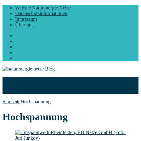
Website Naturenergie Netze
Datenschutzinformationen
Impressum
Über uns
Facebook
Twitter
Instagram
LinkedIn
YouTube
Start
Blog
Über uns
Startseite
Hochspannung
Hochspannung