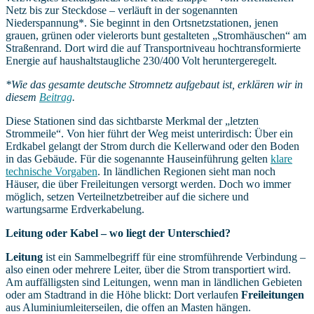
Netz bis zur Steckdose – verläuft in der sogenannten
Niederspannung*. Sie beginnt in den Ortsnetzstationen, jenen
grauen, grünen oder vielerorts bunt gestalteten „Stromhäuschen“ am
Straßenrand. Dort wird die auf Transportniveau hochtransformierte
Energie auf haushaltstaugliche 230/400 Volt heruntergeregelt.
*
Wie das gesamte deutsche Stromnetz aufgebaut ist,
erklären wir
in
diesem
Beitrag
.
Diese Stationen sind das sichtbarste Merkmal der „letzten
Stromm
eile“. Von hier führt der Weg meist unterirdisch: Über ein
Erd
kabel gelangt der Strom durch die Kellerwand oder den Boden
in das Gebäude. Für
die sogenannte Hauseinführung
gelten
klare
technische Vorgaben
. In ländlichen Regionen
sieht
man noch
Häuser, die über Freileitungen versorgt werde
n
.
D
och wo immer
möglich, setzen Verteilnetzbetreiber auf die sichere und
wartungsarme Erdverkabelung.
Leitung oder Kabel – wo liegt der Unterschied?
Leitung
ist ein Sammelbegriff für eine stromführende Verbindung –
also einen oder mehrere Leiter, über die Strom transportiert wird.
Am auffälligsten sind Leitungen, wenn man in ländlichen Gebieten
oder am Stadtrand in die Höhe blickt: Dort verlaufen
Freileitungen
aus Aluminiumleiterseilen, die offen an Masten hängen.