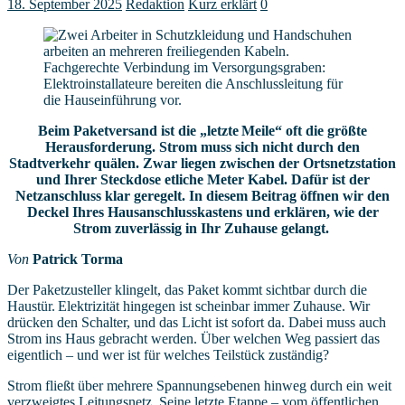
18. September 2025
Redaktion
Kurz erklärt
0
Fachgerechte Verbindung im Versorgungsgraben:
Elektroinstallateure bereiten die Anschlussleitung für
die Hauseinführung vor.
Beim Paketversand ist die „letzte Meile“ oft die größte
Herausforderung
. Strom
muss sich nicht durch den
Stadtverkehr
quälen. Zwar liegen zwischen der Ort
s
netzstation
und Ihrer Steckdose etliche Meter Kabel.
D
afür
ist
der
Netzanschluss
klar geregelt.
In diesem Beitrag öffnen wir den
Deckel Ihres Hausanschlusskastens
und erklären,
wie der
Strom zuverlässig in Ihr Zuhause gelangt.
Von
Patrick Torma
Der Paketzusteller klingelt, das Paket kommt sichtbar durch die
Haustür. Elektrizität hingegen ist scheinbar immer Zuhause. Wir
drücken den Schalter, und das Licht ist sofort da. Dabei muss auch
Strom ins Haus gebracht werden. Über welchen Weg passiert das
eigentlich – und wer ist für welches Teilstück zuständig?
Strom fließt über mehrere Spannungsebenen hinweg durch ein weit
verzweigtes Leitungsnetz. Seine letzte Etappe – vom öffentlichen