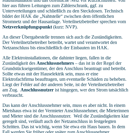
Hausinstallation und das öffentliche Netz vor Kurzschlüssen. Von
hier aus führen Leitungen zum Zählerschrank, ggf. zu
Unterverteilungen und schließlich zu den Steckdosen. Technisch
bildet der HAK die „Nahtstelle“ zwischen dem öffentlichen
Stromnetz und der Hausanlage. Verteilnetzbetreiber sprechen vom
Netzverknüpfungspunkt
(kurz: NVP).
An dieser Übergabestelle trennen sich auch die Zuständigkeiten.
Der Verteilnetzbetreiber betreibt, wartet und verantwortet den
Netzanschluss bis einschließlich der Einbauten im HAK.
Alle Elektroinstallationen, die dahinter liegen, fallen in die
Zuständigkeit des
Anschlussnehmers
– das ist in der Regel der
Grundstückseigentümer, der den Anschluss beantragt und betreibt.
Sollte etwas mit der Hauselektrik sein, muss er eine
Elektrofachfirma beauftragen, um eventuelle Schäden zu beheben.
Liegt der Fehler auf der anderen Seite, ist der Verteilnetzbetreiber
am Zug.
Anschlussnutzer
ist hingegen, wer den Strom tatsächlich
verbraucht.
Das kann der Anschlussnehmer sein, muss es aber nicht. In einem
Mietshaus etwa ist der Vermieter Anschlussnehmer, die Mieterinnen
und Mieter sind die Anschlussnutzer.
Weil die Zuständigkeiten klar
geregelt sind, verläuft auch der Netzanschluss in festgelegten
Schritten. Das ist wichtig, wenn Sie etwa ein Haus bauen. In dem
Fall werden Sie früher oder später zum Anschlussnehmer.