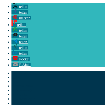
teilen
teilen
merken
teilen
teilen
teilen
teilen
teilen
teilen
Pocket
E-Mail
Energiewende
Kabel
Netz
Netzanschluss
Stromleitungen
Stromnetz
Stromversorgung
Versorgungssicherheit