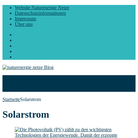
Website Naturenergie Netze
Datenschutzinformationen
Impressum
Über uns
Facebook
Twitter
Instagram
LinkedIn
YouTube
Start
Blog
Über uns
Startseite
Solarstrom
Solarstrom