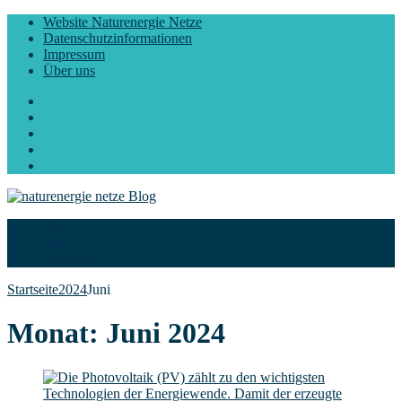
Website Naturenergie Netze
Datenschutzinformationen
Impressum
Über uns
Facebook
Twitter
Instagram
LinkedIn
YouTube
Start
Blog
Über uns
Startseite
2024
Juni
Monat:
Juni 2024