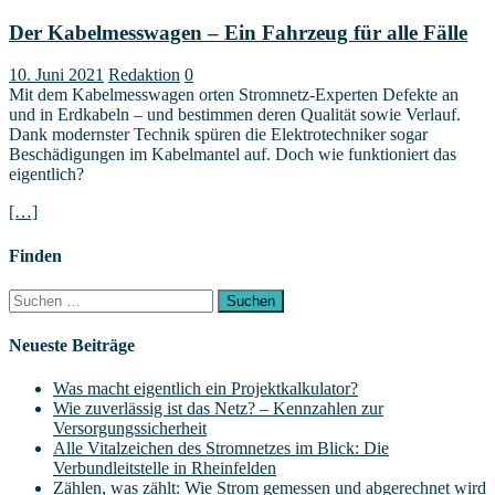
Der Kabelmesswagen – Ein Fahrzeug für alle Fälle
10. Juni 2021
Redaktion
0
Mit dem Kabelmesswagen orten Stromnetz-Experten Defekte an
und in Erdkabeln – und bestimmen deren Qualität sowie Verlauf.
Dank modernster Technik spüren die Elektrotechniker sogar
Beschädigungen im Kabelmantel auf. Doch wie funktioniert das
eigentlich?
[…]
Finden
Suchen
nach:
Neueste Beiträge
Was macht eigentlich ein Projektkalkulator?
Wie zuverlässig ist das Netz? – Kennzahlen zur
Versorgungssicherheit
Alle Vitalzeichen des Stromnetzes im Blick: Die
Verbundleitstelle in Rheinfelden
Zählen, was zählt: Wie Strom gemessen und abgerechnet wird