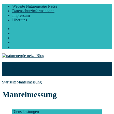
Website Naturenergie Netze
Datenschutzinformationen
Impressum
Über uns
Facebook
Twitter
Instagram
LinkedIn
YouTube
Start
Blog
Über uns
Startseite
Mantelmessung
Mantelmessung
Dienstleistungen