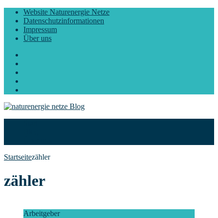
Website Naturenergie Netze
Datenschutzinformationen
Impressum
Über uns
Facebook
Twitter
Instagram
LinkedIn
YouTube
Start
Blog
Über uns
Startseite
zähler
zähler
Arbeitgeber