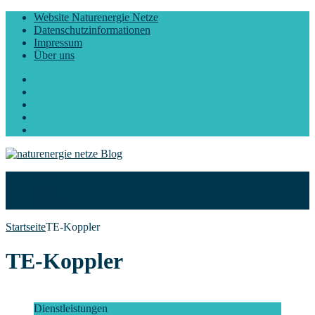
Website Naturenergie Netze
Datenschutzinformationen
Impressum
Über uns
Facebook
Twitter
Instagram
LinkedIn
YouTube
Start
Blog
Über uns
Startseite
TE-Koppler
TE-Koppler
Dienstleistungen