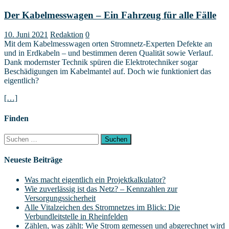
Der Kabelmesswagen – Ein Fahrzeug für alle Fälle
10. Juni 2021
Redaktion
0
Mit dem Kabelmesswagen orten Stromnetz-Experten Defekte an
und in Erdkabeln – und bestimmen deren Qualität sowie Verlauf.
Dank modernster Technik spüren die Elektrotechniker sogar
Beschädigungen im Kabelmantel auf. Doch wie funktioniert das
eigentlich?
[…]
Finden
Suchen
nach:
Neueste Beiträge
Was macht eigentlich ein Projektkalkulator?
Wie zuverlässig ist das Netz? – Kennzahlen zur
Versorgungssicherheit
Alle Vitalzeichen des Stromnetzes im Blick: Die
Verbundleitstelle in Rheinfelden
Zählen, was zählt: Wie Strom gemessen und abgerechnet wird