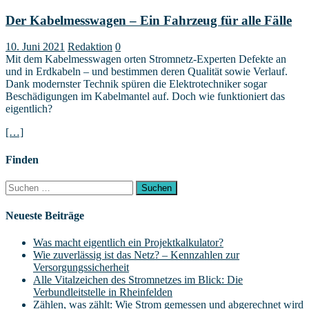
Der Kabelmesswagen – Ein Fahrzeug für alle Fälle
10. Juni 2021
Redaktion
0
Mit dem Kabelmesswagen orten Stromnetz-Experten Defekte an
und in Erdkabeln – und bestimmen deren Qualität sowie Verlauf.
Dank modernster Technik spüren die Elektrotechniker sogar
Beschädigungen im Kabelmantel auf. Doch wie funktioniert das
eigentlich?
[…]
Finden
Suchen
nach:
Neueste Beiträge
Was macht eigentlich ein Projektkalkulator?
Wie zuverlässig ist das Netz? – Kennzahlen zur
Versorgungssicherheit
Alle Vitalzeichen des Stromnetzes im Blick: Die
Verbundleitstelle in Rheinfelden
Zählen, was zählt: Wie Strom gemessen und abgerechnet wird