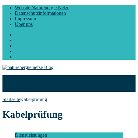
Website Naturenergie Netze
Datenschutzinformationen
Impressum
Über uns
Facebook
Twitter
Instagram
LinkedIn
YouTube
Start
Blog
Über uns
Startseite
Kabelprüfung
Kabelprüfung
Dienstleistungen