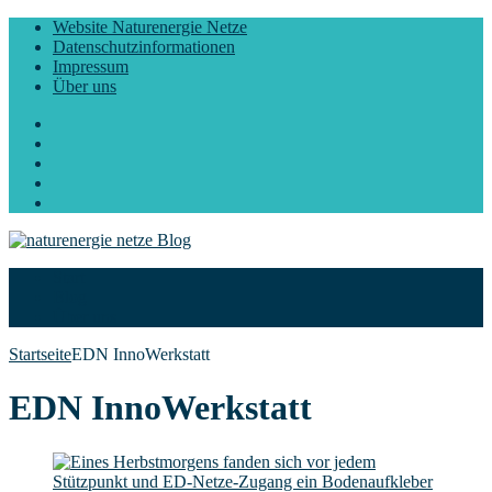
Website Naturenergie Netze
Datenschutzinformationen
Impressum
Über uns
Facebook
Twitter
Instagram
LinkedIn
YouTube
Start
Blog
Über uns
Startseite
EDN InnoWerkstatt
EDN InnoWerkstatt