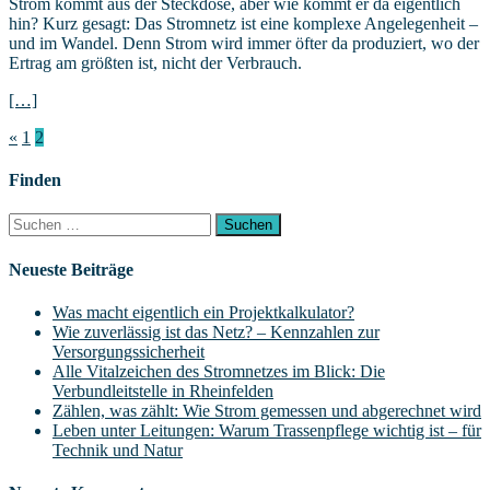
Strom kommt aus der Steckdose, aber wie kommt er da eigentlich
hin? Kurz gesagt: Das Stromnetz ist eine komplexe Angelegenheit –
und im Wandel. Denn Strom wird immer öfter da produziert, wo der
Ertrag am größten ist, nicht der Verbrauch.
[…]
Seitennummerierung
«
1
2
der
Finden
Beiträge
Suchen
nach:
Neueste Beiträge
Was macht eigentlich ein Projektkalkulator?
Wie zuverlässig ist das Netz? – Kennzahlen zur
Versorgungssicherheit
Alle Vitalzeichen des Stromnetzes im Blick: Die
Verbundleitstelle in Rheinfelden
Zählen, was zählt: Wie Strom gemessen und abgerechnet wird
Leben unter Leitungen: Warum Trassenpflege wichtig ist – für
Technik und Natur